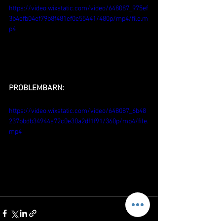
https://video.wixstatic.com/video/648087_975ef
3b4efb04ef79b8f481ef0e55441/480p/mp4/file.m
p4
PROBLEMBARN:
https://video.wixstatic.com/video/648087_6b48
237bbdb34944a72c0e30a2df1f91/360p/mp4/file.
mp4