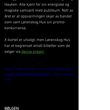
Hauken. Alle kjent for sin energiske og 
magiske samspill med publikum. Nytt av 
året er at oppvarmingen skjer av bandet 
som vant Lørenskog Hus sin promo-
konkurranse. 
X-kortet er utsolgt, men Lørenskog Hus 
har et begrenset antall billetter som de 
selger via 
denne linken!
https://video.wixstatic.com/video/648087_3d2d
b346f5494439844fd2e3046b085c/720p/mp4/file.
mp4
BØLGEN: