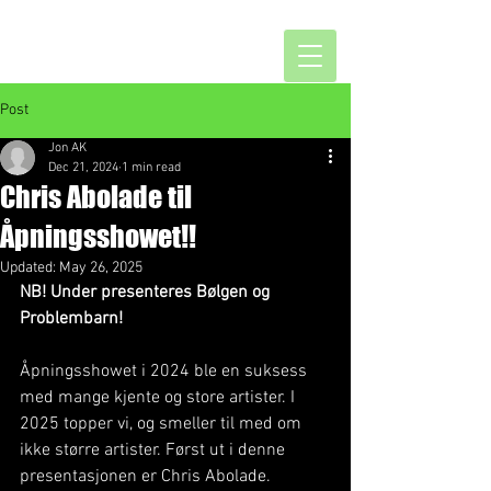
Post
Jon AK
Dec 21, 2024
1 min read
Chris Abolade til
Åpningsshowet!!
Updated:
May 26, 2025
NB! Under presenteres Bølgen og 
Problembarn!
Åpningsshowet i 2024 ble en suksess 
med mange kjente og store artister. I 
2025 topper vi, og smeller til med om 
ikke større artister. Først ut i denne 
presentasjonen er Chris Abolade.