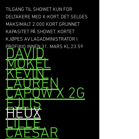
TILGANG TIL SHOWET KUN FOR 
DELTAKERE MED X-KORT. DET SELGES 
MAKSIMALT 2.000 KORT GRUNNET 
KAPASITET PÅ SHOWET. KORTET 
KJØPES AV LAGADMINISTRATOR I 
PROFIXIO INNEN 31. MARS KL.23.59
DAVID 
MOKEL
KEVIN 
LAUREN
CAPOW X 2G
EJLIS
HEUX
LILLE 
CAESAR