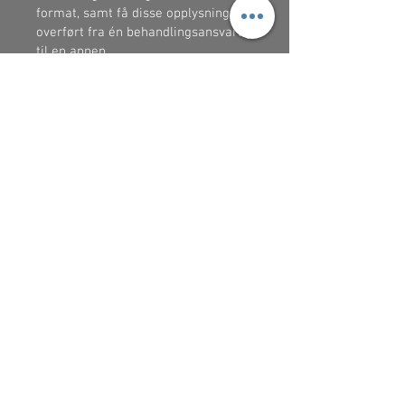
format, samt få disse opplysningene
overført fra én behandlingsansvarlig
til en annen.
Du kan lese mer om dine rettigheter
i Datatilsynets veiledning om de
registrertes rettigheter, som du
finner på
www.datatilsynet.dk
.
**7. Klage til Datatilsynet**
Du bør alltid først kontakte oss
dersom du er misfornøyd med vår
behandling av dine
personopplysninger. Du har rett til å
klage til Datatilsynet dersom du er
misfornøyd med måten vi behandler
dine personopplysninger på. Du
finner Datatilsynets
kontaktopplysninger på
www.datatilsynet.no.
**8. Utøvelse av dine rettigheter**
Hvis du har spørsmål om vår
behandling av dine opplysninger,