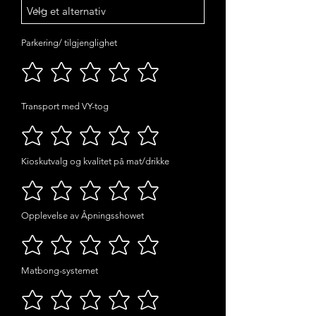
Parkering/ tilgjenglighet
Transport med VY-tog
Kioskutvalg og kvalitet på mat/drikke
Opplevelse av Åpningsshowet
Matbong-systemet