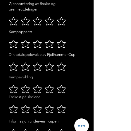
Gjennomføring av finaler og
premieutdelinger
Kampoppsett
Din totalopplevelse av Fjellhammer Cup
Kampavvikling
Frokost på skolene
Informasjon underveis i cupen