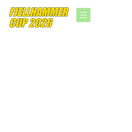
FJELLHAMMER
CUP 2026
VERDENS STØRSTE INTIME TURNERING
Tusen takk for en veldig fin Fjellhammer Cup.
Til lag, spillere, trenere og lagledere:
Takk for at
dere kom, skapte liv i hallene og bidro til god
stemning gjennom hele helgen.
Til dommerne:
Takk for innsatsen, roen og jobben
dere legger ned for at kampene skal kunne
gjennomføres på en god måte.
Til alle frivillige, foreldre, vakter,
kioskmedarbeidere, sekretariat, hallansvarlige og
alle andre som stilte opp:
Takk for tiden dere ga,
oppgavene dere løste og ansvaret dere tok. Det er
summen av alle disse bidragene som gjør cupen
mulig.
Fjellhammer Cup har blitt et arrangement